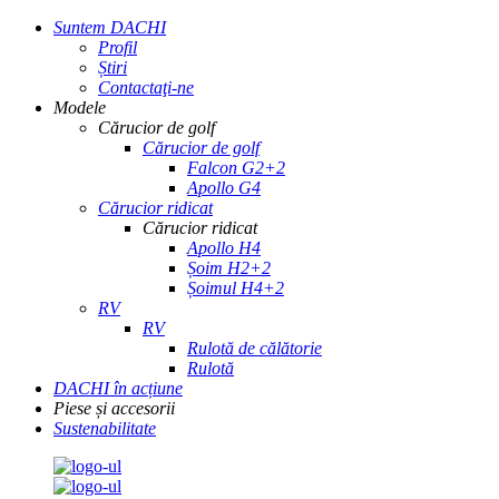
Suntem DACHI
Profil
Știri
Contactaţi-ne
Modele
Cărucior de golf
Cărucior de golf
Falcon G2+2
Apollo G4
Cărucior ridicat
Cărucior ridicat
Apollo H4
Șoim H2+2
Șoimul H4+2
RV
RV
Rulotă de călătorie
Rulotă
DACHI în acțiune
Piese și accesorii
Sustenabilitate