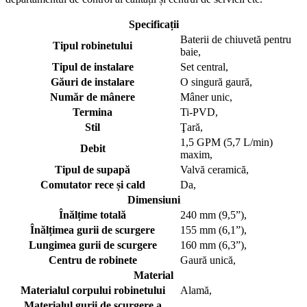
Specificații
Baterii de chiuvetă pentru
Tipul robinetului
baie,
Tipul de instalare
Set central,
Găuri de instalare
O singură gaură,
Număr de mânere
Mâner unic,
Termina
Ti-PVD,
Stil
Ţară,
1,5 GPM (5,7 L/min)
Debit
maxim,
Tipul de supapă
Valvă ceramică,
Comutator rece și cald
Da,
Dimensiuni
Înălțime totală
240 mm (9,5”),
Înălțimea gurii de scurgere
155 mm (6,1”),
Lungimea gurii de scurgere
160 mm (6,3”),
Centru de robinete
Gaură unică,
Material
Materialul corpului robinetului
Alamă,
Materialul gurii de scurgere a