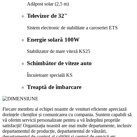
Adăpost solar (2,5 m)
Televizor de 32"
Sistem electronic de stabilitate a caroseriei ETS
Energie solară 100W
Stabilizator de mare viteză KS25
Schimbător de viteze auto
Încuietoare specială KS
Treaptă de îmbarcare
Fiecare membru al echipei noastre de venituri eficiente apreciază
dorințele clienților și comunicarea cu compania. Suntem capabili să
vă oferim servicii personalizate pentru a vă îndeplini propriile
satisfacții! Organizația noastră are mai multe departamente, inclusiv
departamentul de producție, departamentul de vânzări,
departamentul de control al calității și centrul de servicii etc.