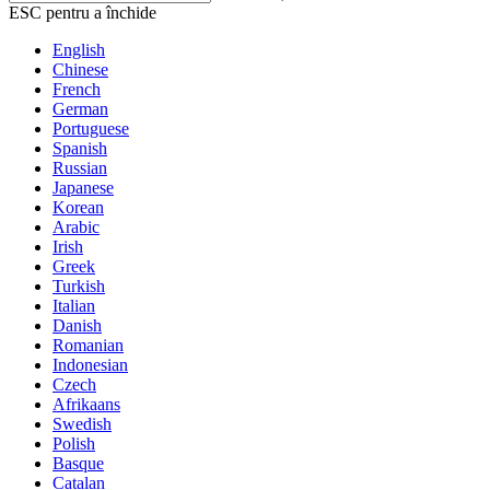
ESC pentru a închide
English
Chinese
French
German
Portuguese
Spanish
Russian
Japanese
Korean
Arabic
Irish
Greek
Turkish
Italian
Danish
Romanian
Indonesian
Czech
Afrikaans
Swedish
Polish
Basque
Catalan