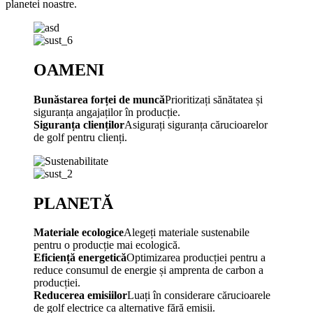
planetei noastre.
OAMENI
Bunăstarea forței de muncă
Prioritizați sănătatea și
siguranța angajaților în producție.
Siguranța clienților
Asigurați siguranța cărucioarelor
de golf pentru clienți.
PLANETĂ
Materiale ecologice
Alegeți materiale sustenabile
pentru o producție mai ecologică.
Eficiență energetică
Optimizarea producției pentru a
reduce consumul de energie și amprenta de carbon a
producției.
Reducerea emisiilor
Luați în considerare cărucioarele
de golf electrice ca alternative fără emisii.