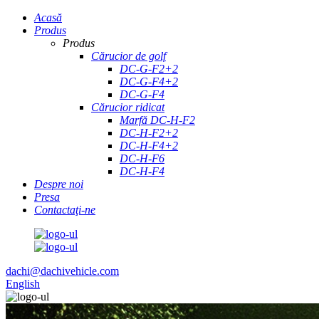
Acasă
Produs
Produs
Cărucior de golf
DC-G-F2+2
DC-G-F4+2
DC-G-F4
Cărucior ridicat
Marfă DC-H-F2
DC-H-F2+2
DC-H-F4+2
DC-H-F6
DC-H-F4
Despre noi
Presa
Contactaţi-ne
dachi@dachivehicle.com
English