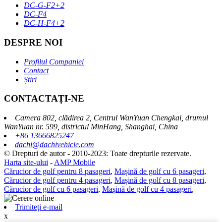
DC-G-F2+2
DC-F4
DC-H-F4+2
DESPRE NOI
Profilul Companiei
Contact
Știri
CONTACTAȚI-NE
Camera 802, clădirea 2, Centrul WanYuan Chengkai, drumul
WanYuan nr. 599, districtul MinHang, Shanghai, China
+86 13666825247
dachi@dachivehicle.com
© Drepturi de autor - 2010-2023: Toate drepturile rezervate.
Harta site-ului
-
AMP Mobile
Cărucior de golf pentru 8 pasageri
,
Mașină de golf cu 6 pasageri
,
Cărucior de golf pentru 4 pasageri
,
Mașină de golf cu 8 pasageri
,
Cărucior de golf cu 6 pasageri
,
Mașină de golf cu 4 pasageri
,
Trimiteți e-mail
x