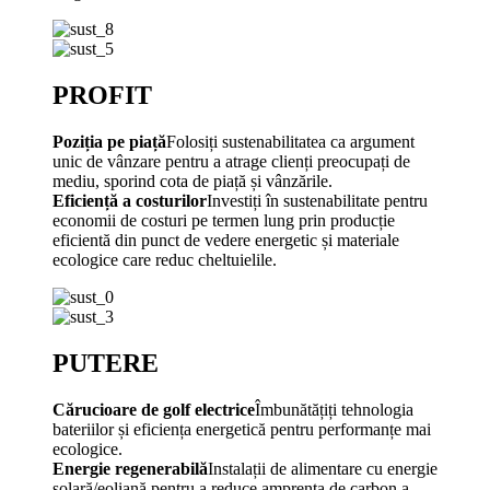
PROFIT
Poziția pe piață
Folosiți sustenabilitatea ca argument
unic de vânzare pentru a atrage clienți preocupați de
mediu, sporind cota de piață și vânzările.
Eficiență a costurilor
Investiți în sustenabilitate pentru
economii de costuri pe termen lung prin producție
eficientă din punct de vedere energetic și materiale
ecologice care reduc cheltuielile.
PUTERE
Cărucioare de golf electrice
Îmbunătățiți tehnologia
bateriilor și eficiența energetică pentru performanțe mai
ecologice.
Energie regenerabilă
Instalații de alimentare cu energie
solară/eoliană pentru a reduce amprenta de carbon a