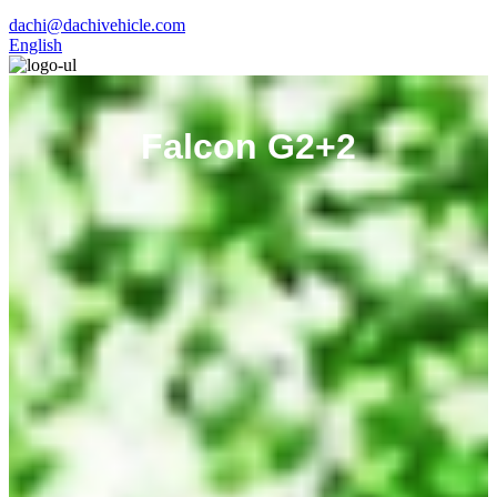
dachi@dachivehicle.com
English
Falcon G2+2