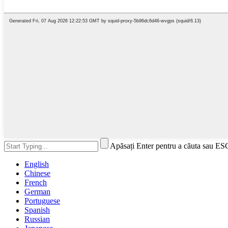
Apăsați Enter pentru a căuta sau ES
English
Chinese
French
German
Portuguese
Spanish
Russian