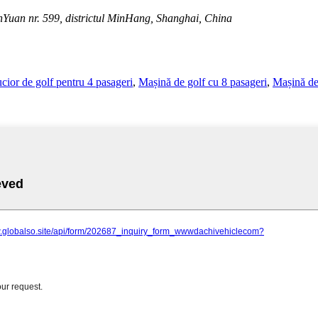
uan nr. 599, districtul MinHang, Shanghai, China
cior de golf pentru 4 pasageri
,
Mașină de golf cu 8 pasageri
,
Mașină de