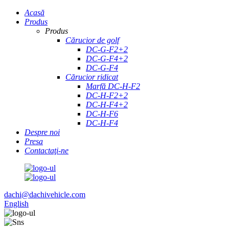
Acasă
Produs
Produs
Cărucior de golf
DC-G-F2+2
DC-G-F4+2
DC-G-F4
Cărucior ridicat
Marfă DC-H-F2
DC-H-F2+2
DC-H-F4+2
DC-H-F6
DC-H-F4
Despre noi
Presa
Contactaţi-ne
dachi@dachivehicle.com
English