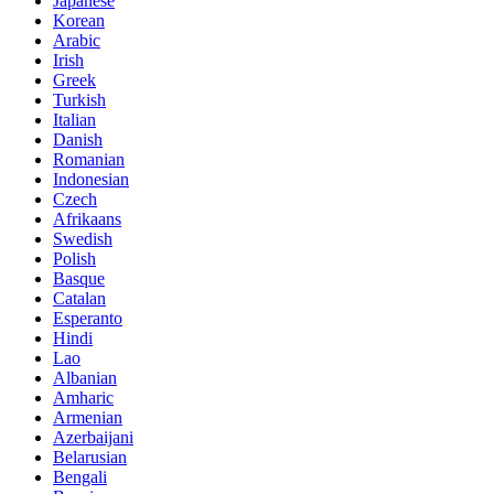
Japanese
Korean
Arabic
Irish
Greek
Turkish
Italian
Danish
Romanian
Indonesian
Czech
Afrikaans
Swedish
Polish
Basque
Catalan
Esperanto
Hindi
Lao
Albanian
Amharic
Armenian
Azerbaijani
Belarusian
Bengali