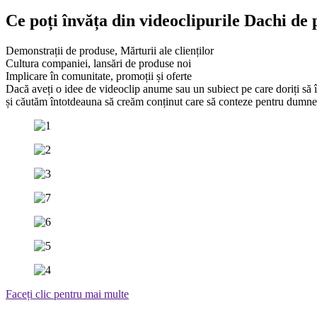
Ce poți învăța din videoclipurile Dachi de p
Demonstrații de produse, Mărturii ale clienților
Cultura companiei, lansări de produse noi
Implicare în comunitate, promoții și oferte
Dacă aveți o idee de videoclip anume sau un subiect pe care doriți să î
și căutăm întotdeauna să creăm conținut care să conteze pentru dumne
Faceți clic pentru mai multe