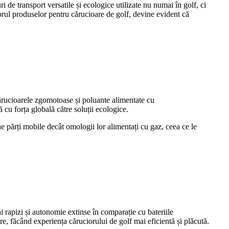
de transport versatile și ecologice utilizate nu numai în golf, ci
itorul produselor pentru cărucioare de golf, devine evident că
cărucioarele zgomotoase și poluante alimentate cu
 cu forța globală către soluții ecologice.
ne părți mobile decât omologii lor alimentați cu gaz, ceea ce le
ai rapizi și autonomie extinse în comparație cu bateriile
re, făcând experiența căruciorului de golf mai eficientă și plăcută.