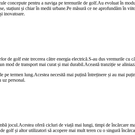
le concepute pentru a naviga pe terenurile de golf.Au evoluat în moduri 
nchise, stațiuni și chiar în medii urbane.Pe măsură ce ne aprofundăm în vi
și inovatoare.
lor de golf este trecerea către energia electrică.S-au dus vremurile cu 
n mod de transport mai curat și mai durabil.Această tranziție se aliniază
ile pe termen lung.Acestea necesită mai puțină întreținere și au mai puți
ru uz personal.
himbă jocul.Acestea oferă cicluri de viață mai lungi, timpi de încărcare m
e golf și altor utilizatori să acopere mai mult teren cu o singură încărca