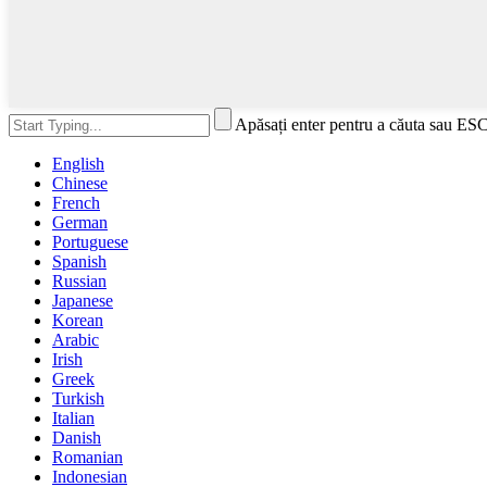
Apăsați enter pentru a căuta sau ESC
English
Chinese
French
German
Portuguese
Spanish
Russian
Japanese
Korean
Arabic
Irish
Greek
Turkish
Italian
Danish
Romanian
Indonesian