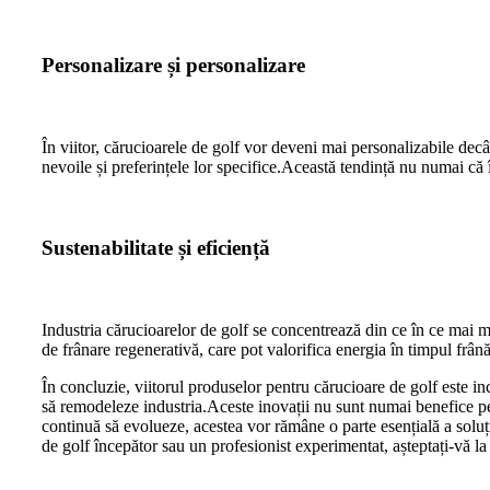
Personalizare și personalizare
În viitor, cărucioarele de golf vor deveni mai personalizabile decâ
nevoile și preferințele lor specifice.Această tendință nu numai că 
Sustenabilitate și eficiență
Industria cărucioarelor de golf se concentrează din ce în ce mai mu
de frânare regenerativă, care pot valorifica energia în timpul frânăr
În concluzie, viitorul produselor pentru cărucioare de golf este inc
să remodeleze industria.Aceste inovații nu sunt numai benefice pen
continuă să evolueze, acestea vor rămâne o parte esențială a soluții
de golf începător sau un profesionist experimentat, așteptați-vă la