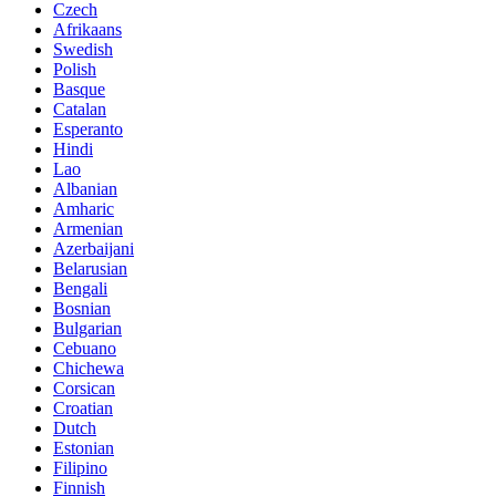
Czech
Afrikaans
Swedish
Polish
Basque
Catalan
Esperanto
Hindi
Lao
Albanian
Amharic
Armenian
Azerbaijani
Belarusian
Bengali
Bosnian
Bulgarian
Cebuano
Chichewa
Corsican
Croatian
Dutch
Estonian
Filipino
Finnish