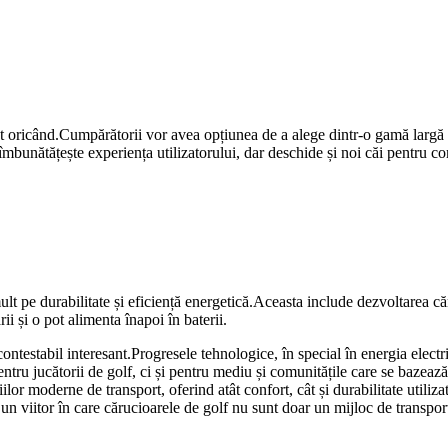
t oricând.Cumpărătorii vor avea opțiunea de a alege dintr-o gamă largă de
îmbunătățește experiența utilizatorului, dar deschide și noi căi pentru co
lt pe durabilitate și eficiență energetică.Aceasta include dezvoltarea că
ii și o pot alimenta înapoi în baterii.
ontestabil interesant.Progresele tehnologice, în special în energia electri
tru jucătorii de golf, ci și pentru mediu și comunitățile care se bazeaz
lor moderne de transport, oferind atât confort, cât și durabilitate utiliza
 un viitor în care cărucioarele de golf nu sunt doar un mijloc de transpo