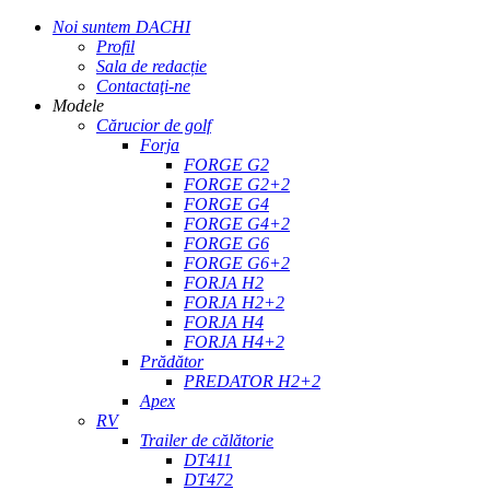
Noi suntem DACHI
Profil
Sala de redacție
Contactaţi-ne
Modele
Cărucior de golf
Forja
FORGE G2
FORGE G2+2
FORGE G4
FORGE G4+2
FORGE G6
FORGE G6+2
FORJA H2
FORJA H2+2
FORJA H4
FORJA H4+2
Prădător
PREDATOR H2+2
Apex
RV
Trailer de călătorie
DT411
DT472