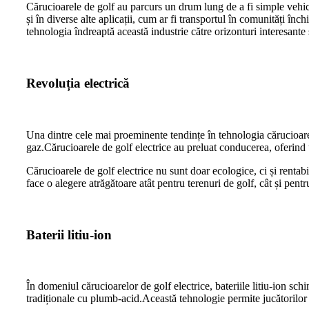
Cărucioarele de golf au parcurs un drum lung de a fi simple vehicu
și în diverse alte aplicații, cum ar fi transportul în comunități î
tehnologia îndreaptă această industrie către orizonturi interesante 
Revoluția electrică
Una dintre cele mai proeminente tendințe în tehnologia cărucioare
gaz.Cărucioarele de golf electrice au preluat conducerea, oferind u
Cărucioarele de golf electrice nu sunt doar ecologice, ci și rentab
face o alegere atrăgătoare atât pentru terenuri de golf, cât și pent
Baterii litiu-ion
În domeniul cărucioarelor de golf electrice, bateriile litiu-ion sc
tradiționale cu plumb-acid.Această tehnologie permite jucătorilor d