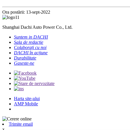
Ora postării: 13-sept-2022
Shanghai Dachi Auto Power Co., Ltd.
Suntem in DACHI
Sala de redacție
Colaborați cu noi
DACHI în acțiune
Durabilitate
Gaseste-ne
Harta site-ului
AMP Mobile
Trimite email
x